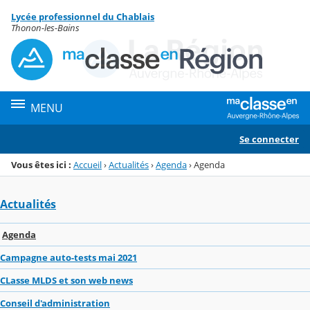
Panneau de gestion des cookies
Lycée professionnel du Chablais
Menu de la rubrique
Contenu
Thonon-les-Bains
MENU
Se connecter
Vous êtes ici :
Accueil
›
Actualités
›
Agenda
›
Agenda
Actualités
Agenda
Campagne auto-tests mai 2021
CLasse MLDS et son web news
Conseil d'administration