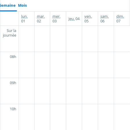
Semaine
Mois
lun.
mar.
mer.
ven.
sam.
dim.
jeu.
04
01
02
03
05
06
07
Sur la
journée
08h
09h
10h