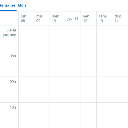
Semaine
Mois
lun.
mar.
mer.
ven.
sam.
dim.
jeu.
11
08
09
10
12
13
14
Sur la
journée
08h
09h
10h