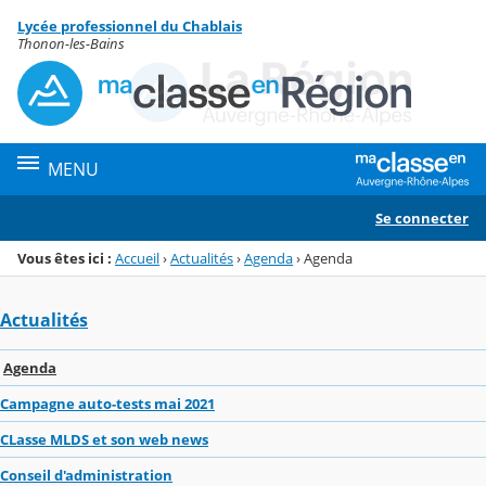
Panneau de gestion des cookies
Lycée professionnel du Chablais
Menu de la rubrique
Contenu
Thonon-les-Bains
MENU
Se connecter
Vous êtes ici :
Accueil
›
Actualités
›
Agenda
›
Agenda
Actualités
Agenda
Campagne auto-tests mai 2021
CLasse MLDS et son web news
Conseil d'administration