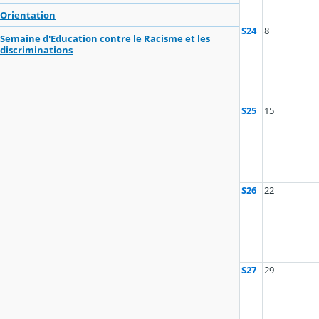
Orientation
S24
8
Semaine d'Education contre le Racisme et les
discriminations
S25
15
S26
22
S27
29