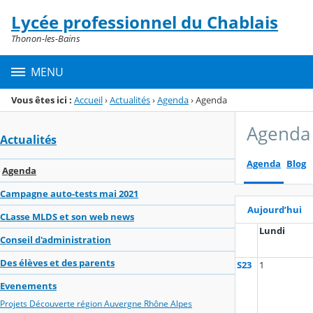
Panneau de gestion des cookies
Lycée professionnel du Chablais
Menu de la rubrique
Contenu
Thonon-les-Bains
MENU
Vous êtes ici :
Accueil
›
Actualités
›
Agenda
›
Agenda
Agenda
Actualités
Agenda
Blog
Agenda
Campagne auto-tests mai 2021
Aujourd’hui
CLasse MLDS et son web news
Lundi
Conseil d'administration
Des élèves et des parents
S23
1
Evenements
Projets Découverte région Auvergne Rhône Alpes