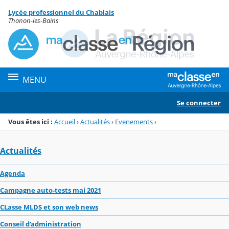
Panneau de gestion des cookies
Lycée professionnel du Chablais
Menu de la rubrique
Contenu
Thonon-les-Bains
MENU
Se connecter
Vous êtes ici :
Accueil
›
Actualités
›
Evenements
›
Actualités
Agenda
Campagne auto-tests mai 2021
CLasse MLDS et son web news
Conseil d'administration