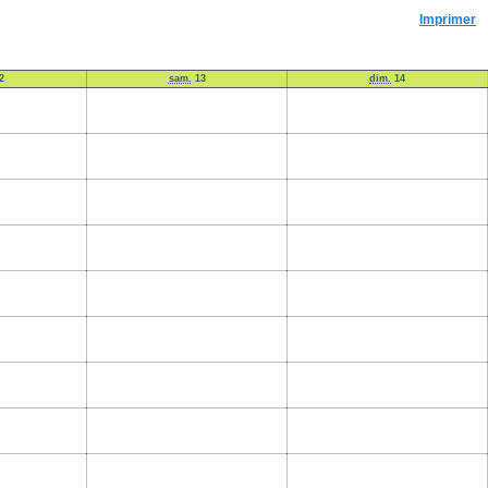
Imprimer
2
sam.
13
dim.
14