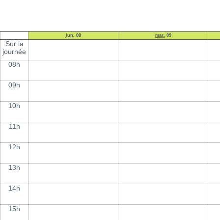
lun.
08
mar.
09
Sur la
journée
08h
09h
10h
11h
12h
13h
14h
15h