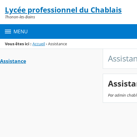
Panneau de gestion des cookies
Lycée professionnel du Chablais
Menu de la rubrique
Contenu
Thonon-les-Bains
MENU
Vous êtes ici :
Accueil
›
Assistance
Assista
Assistance
Assist
Par admin chablai