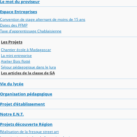
Le mot du proviseur
Espace Entreprises
Convention de stage alternant de moins de 15 ans
Dates des PFMP
Taxe d'apprentissage Chablaisienne
Les Projets
Chantier école à Madagascar
La mini entreprise
Atelier Bois flotté
Séjour pédagogique dans le Jura
Les articles de la classe de GA
Vie du lycée
Organisation pédagogique
Projet d'établissement
Notre E.N.T.
Projets découverte Région
Réalisation de la fresque street art