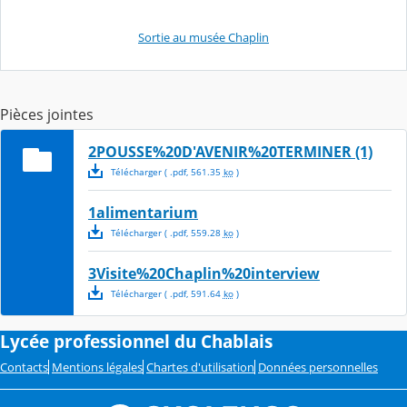
Sortie au musée Chaplin
Pièces jointes
2POUSSE%20D'AVENIR%20TERMINER (1)
Télécharger
( .
pdf
,
561.35
ko
)
1alimentarium
Télécharger
( .
pdf
,
559.28
ko
)
3Visite%20Chaplin%20interview
Télécharger
( .
pdf
,
591.64
ko
)
Lycée professionnel du Chablais
Contacts
Mentions légales
Chartes d'utilisation
Données personnelles