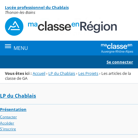
Panneau de gestion des cookies
Lycée professionnel du Chablais
Menu de la rubrique
Contenu
Thonon-les-Bains
MENU
Se connecter
Vous êtes ici :
Accueil
›
LP du Chablais
›
Les Projets
›
Les articles de la
classe de GA
LP du Chablais
Présentation
Contacter
Accéder
S'inscrire