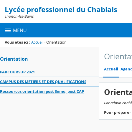
Panneau de gestion des cookies
Lycée professionnel du Chablais
Menu de la rubrique
Contenu
Thonon-les-Bains
MENU
Vous êtes ici :
Accueil
›
Orientation
Orienta
Orientation
Accueil
Agen
PARCOURSUP 2021
CAMPUS DES METIERS ET DES QUALIFICATIONS
Orient
Ressources orientation post 3ème, post CAP
Par admin chabla
Pour préparer 