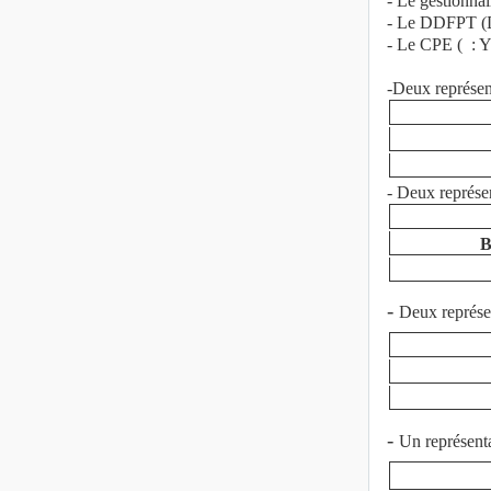
- Le gestionna
- Le DDFPT (Di
- Le CPE ( 
-Deux représen
- Deux représen
B
-
Deux représen
-
Un représent