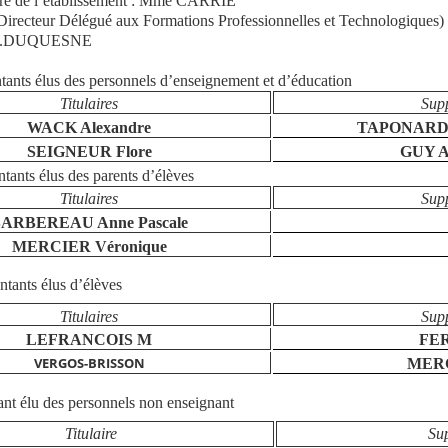
ire de l’établissement : Mme CARRIE
recteur Délégué aux Formations Professionnelles et Technologiques)
: Y.DUQUESNE
tants élus des personnels d’enseignement et d’éducation
Titulaires
Sup
WACK Alexandre
TAPONARD J
SEIGNEUR Flore
GUY A
tants élus des parents d’élèves
Titulaires
Sup
ARBEREAU Anne Pascale
MERCIER Véronique
tants élus d’élèves
Titulaires
Sup
LEFRANCOIS M
FER
VERGOS-BRISSON
MER
ant élu des personnels
non enseignant
Titulaire
Su