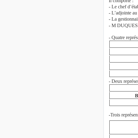
Il comporte :
- Le chef d’ét
- L’adjointe a
- La gestionna
- M DUQUESNE
- Quatre repré
- Deux représen
B
-
Trois représen