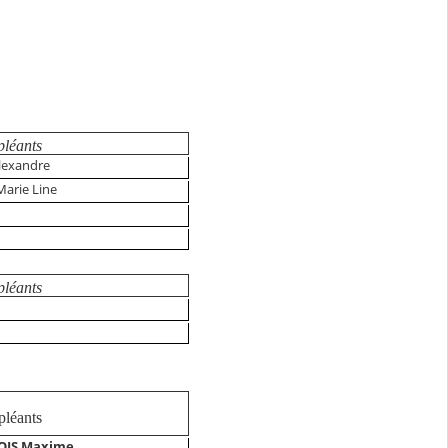
pléants
lexandre
Marie Line
pléants
pléants
OIS Maxime