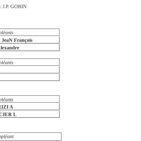
 : J.P. GOBIN
pléants
eaN François
lexandre
pléants
pléants
IZI A
CIER L
ppléant