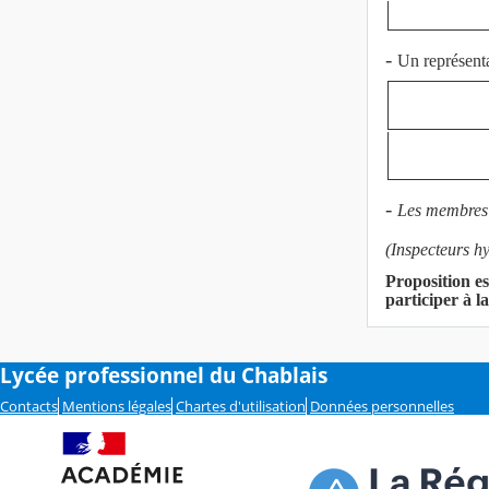
-
Un représenta
-
Les membres 
(Inspecteurs hy
Proposition e
participer à 
Lycée professionnel du Chablais
Contacts
Mentions légales
Chartes d'utilisation
Données personnelles