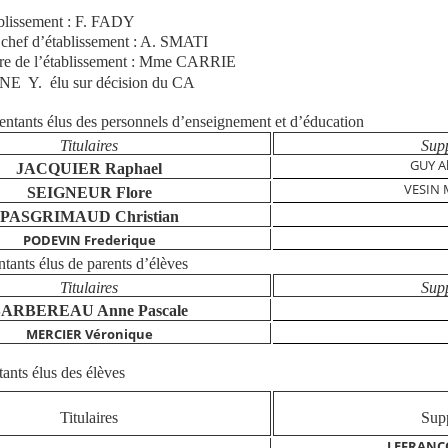
ablissement : F. FADY
u chef d’établissement : A. SMATI
ire de l’établissement : Mme CARRIE
 Y. élu sur décision du CA
sentants élus des personnels d’enseignement et d’éducation
Titulaires
Sup
GUY A
JACQUIER Raphael
VESIN 
SEIGNEUR Flore
PASGRIMAUD Christian
PODEVIN Frederique
tants élus de parents d’élèves
Titulaires
Sup
ARBEREAU Anne Pascale
MERCIER Véronique
tants
é
lus des élèves
Titulaires
Sup
LEFRANC