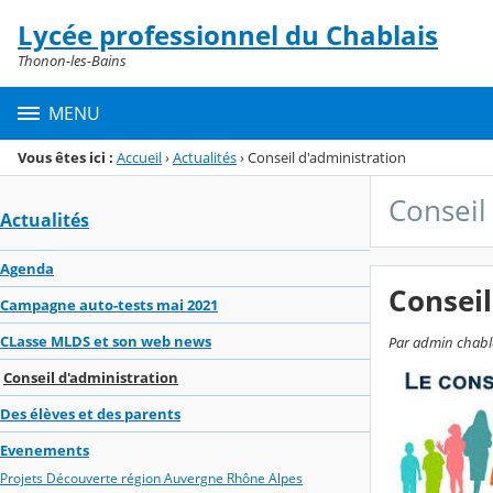
Panneau de gestion des cookies
Lycée professionnel du Chablais
Menu de la rubrique
Contenu
Thonon-les-Bains
MENU
Vous êtes ici :
Accueil
›
Actualités
›
Conseil d'administration
Conseil
Actualités
Agenda
Conseil
Campagne auto-tests mai 2021
CLasse MLDS et son web news
Par admin chablai
Conseil d'administration
Des élèves et des parents
Evenements
Projets Découverte région Auvergne Rhône Alpes