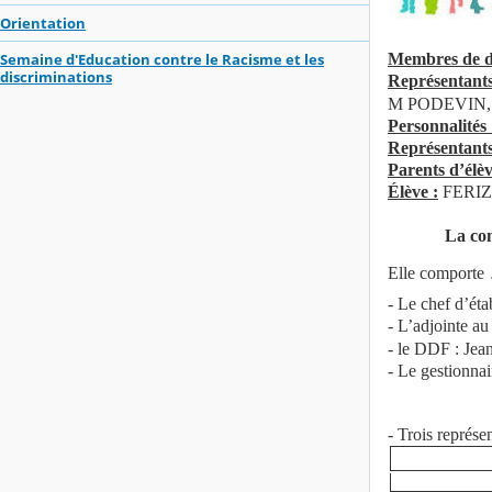
Orientation
Membres de d
Semaine d'Education contre le Racisme et les
discriminations
Représentants
M PODEVIN,
Personnalités
Représentant
Parents d’élè
Élève :
FERIZ
La co
Elle comporte
- Le chef d’ét
- L’adjointe a
- le DDF : Je
- Le gestionn
- Trois représe