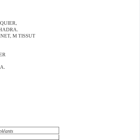
ACQUIER,
UHADRA.
 BARNET, M TISSUT
ER
CA.
pléants