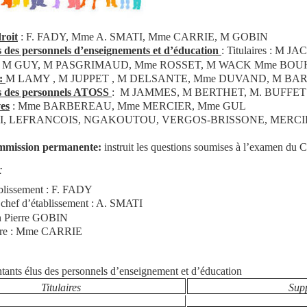
roit
: F. FADY, Mme A. SMATI, Mme CARRIE, M GOBIN
 des personnels d’enseignements et d’éducation
: Titulaires : M J
 M GUY, M PASGRIMAUD, Mme ROSSET, M WACK Mme BO
 :
M LAMY , M JUPPET , M DELSANTE, Mme DUVAND, M
s des personnels ATOSS
: M JAMMES, M BERTHET, M. BUFFET
ves
: Mme BARBEREAU, Mme MERCIER, Mme GUL
I, LEFRANCOIS, NGAKOUTOU, VERGOS-BRISSONE, MERCI
mmission permanente:
instruit les questions soumises à l’examen du 
:
ablissement : F. FADY
u chef d’établissement : A. SMATI
an Pierre GOBIN
aire : Mme CARRIE
ntants élus des personnels d’enseignement et d’éducation
Titulaires
Sup