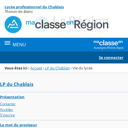
Panneau de gestion des cookies
Lycée professionnel du Chablais
Menu de la rubrique
Contenu
Thonon-les-Bains
MENU
Se connecter
Vous êtes ici :
Accueil
›
LP du Chablais
›
Vie du lycée
LP du Chablais
Présentation
Contacter
Accéder
S'inscrire
Le mot du proviseur