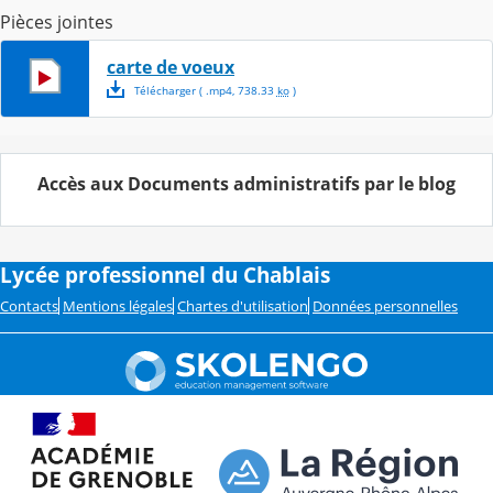
Pièces jointes
carte de voeux
Télécharger
( .
mp4
,
738.33
ko
)
Accès aux Documents administratifs par le blog
Lycée professionnel du Chablais
Contacts
Mentions légales
Chartes d'utilisation
Données personnelles