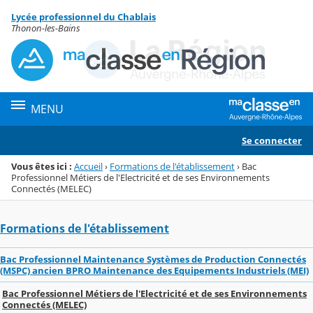
Panneau de gestion des cookies
Lycée professionnel du Chablais
Menu de la rubrique
Contenu
Thonon-les-Bains
MENU
Se connecter
Vous êtes ici :
Accueil
›
Formations de l'établissement
›
Bac
Professionnel Métiers de l'Electricité et de ses Environnements
Connectés (MELEC)
Formations de l'établissement
Bac Professionnel Maintenance Systèmes de Production Connectés
(MSPC) ancien BPRO Maintenance des Equipements Industriels (MEI)
Bac Professionnel Métiers de l'Electricité et de ses Environnements
Connectés (MELEC)