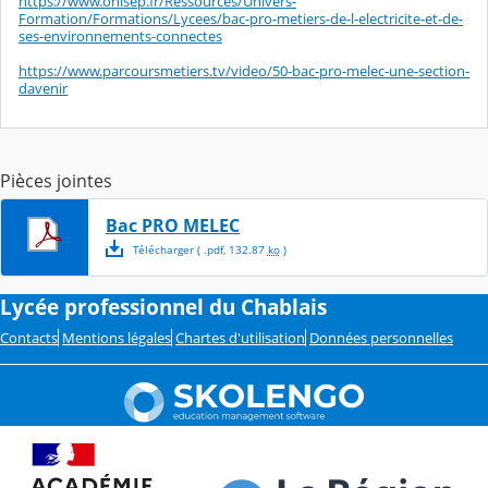
https://www.onisep.fr/Ressources/Univers-
Formation/Formations/Lycees/bac-pro-metiers-de-l-electricite-et-de-
ses-environnements-connectes
https://www.parcoursmetiers.tv/video/50-bac-pro-melec-une-section-
davenir
Pièces jointes
Bac PRO MELEC
Télécharger
( .
pdf
,
132.87
ko
)
Lycée professionnel du Chablais
Contacts
Mentions légales
Chartes d'utilisation
Données personnelles