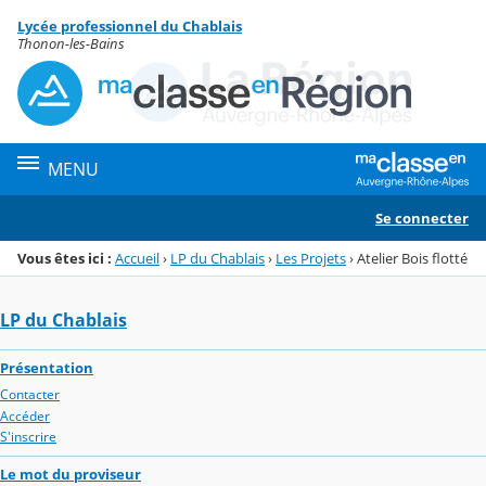
Panneau de gestion des cookies
Lycée professionnel du Chablais
Menu de la rubrique
Contenu
Thonon-les-Bains
MENU
Se connecter
Vous êtes ici :
Accueil
›
LP du Chablais
›
Les Projets
›
Atelier Bois flotté
LP du Chablais
Présentation
Contacter
Accéder
S'inscrire
Le mot du proviseur