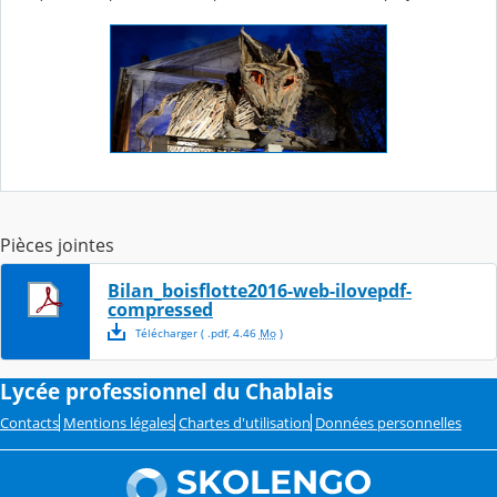
Pièces jointes
Bilan_boisflotte2016-web-ilovepdf-
compressed
Télécharger
( .
pdf
,
4.46
Mo
)
Lycée professionnel du Chablais
Contacts
Mentions légales
Chartes d'utilisation
Données personnelles