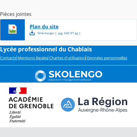
Pièces jointes
Plan du site
Télécharger
( .
jpg
,
540.97
ko
)
Lycée professionnel du Chablais
Contacts
Mentions légales
Chartes d'utilisation
Données personnelles