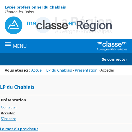
Panneau de gestion des cookies
Lycée professionnel du Chablais
Menu de la rubrique
Contenu
Thonon-les-Bains
MENU
Se connecter
Vous êtes ici :
Accueil
›
LP du Chablais
›
Présentation
›
Accéder
LP du Chablais
Présentation
Contacter
Accéder
S'inscrire
Le mot du proviseur