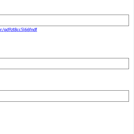
ur/qd9zt8cc5l66fndf