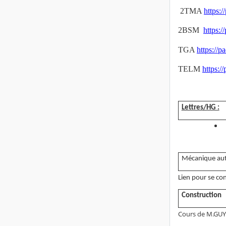
2TMA
https:
2BSM
https:
TGA
https://
TELM
https:/
Lettres/HG :
Mécanique aut
Lien pour se co
Construction
Cours de M.GUY 