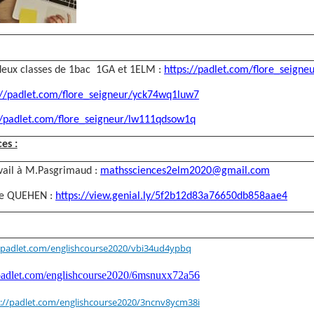
 deux classes de 1bac 1GA et 1ELM :
https://padlet.com/flore_seigne
://padlet.com/flore_seigneur/yck74wq1luw7
//padlet.com/flore_seigneur/lw111qdsow1q
es :
avail à M.Pasgrimaud :
mathssciences2elm2020@gmail.com
e QUEHEN :
https://view.genial.ly/5f2b12d83a76650db858aae4
//padlet.com/englishcourse2020/vbi34ud4ypbq
/padlet.com/englishcourse2020/6msnuxx72a56
s://padlet.com/englishcourse2020/3ncnv8ycm38i