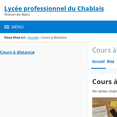
Panneau de gestion des cookies
Lycée professionnel du Chablais
Menu de la rubrique
Contenu
Thonon-les-Bains
MENU
Vous êtes ici :
Accueil
›
Cours à distance
Cours à
Cours à distance
Accueil
Blog
Cours à
Par admin chabla