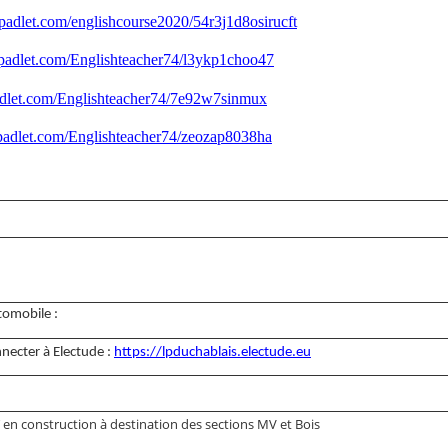
//padlet.com/englishcourse2020/54r3j1d8osirucft
//padlet.com/Englishteacher74/l3ykp1choo47
padlet.com/Englishteacher74/7e92w7sinmux
/padlet.com/Englishteacher74/zeozap8038ha
omobile :
nnecter à Electude :
https://lpduchablais.electude.eu
en construction à destination des sections MV et Bois