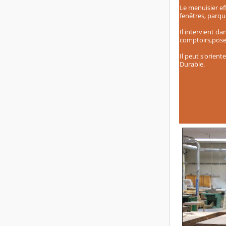
Le menuisier ef
fenêtres, parquet
Il intervient da
comptoirs,pose 
Il peut s'orient
Durable.