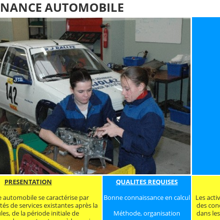
NANCE AUTOMOBILE
PRESENTATION
QUALITES REQUISES
 automobile se caractérise par
Bonne connaissance en calcul
Les acti
ités de services existantes après la
des con
Méthode, organisation
es, de la période initiale de
dans les