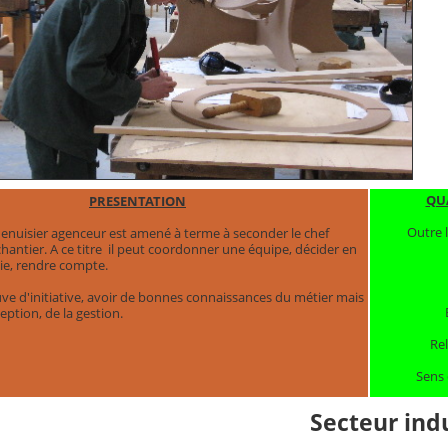
QUA
PRESENTATION
Outre 
enuisier agenceur est amené à terme à seconder le chef
 chantier. A ce titre il peut coordonner une équipe, décider en
e, rendre compte.
reuve d'initiative, avoir de bonnes connaissances du métier mais
eption, de la gestion.
Re
Sens 
Secteur indu