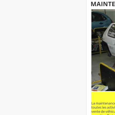
MAINTE
La maintenance
toutes les activ
vente de véhicul