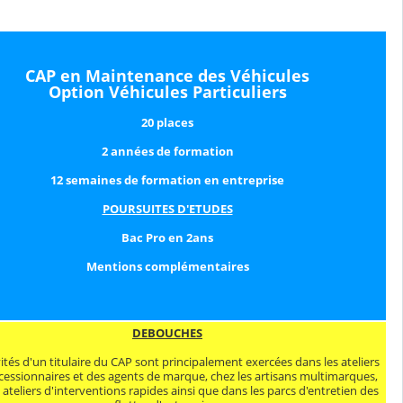
CAP en Maintenance des Véhicules
Option Véhicules Particuliers
20 places
2 années de formation
12 semaines de formation en entreprise
POURSUITES D'ETUDES
Bac Pro en 2ans
Mentions complémentaires
DEBOUCHES
vités d'un titulaire du CAP sont principalement exercées dans les ateliers
cessionnaires et des agents de marque, chez les artisans multimarques,
 ateliers d'interventions rapides ainsi que dans les parcs d'entretien des