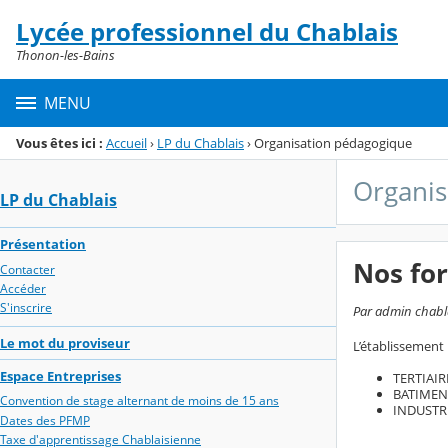
Panneau de gestion des cookies
Lycée professionnel du Chablais
Menu de la rubrique
Contenu
Thonon-les-Bains
MENU
Vous êtes ici :
Accueil
›
LP du Chablais
›
Organisation pédagogique
Organis
LP du Chablais
Présentation
Nos fo
Contacter
Accéder
S'inscrire
Par admin chablai
Le mot du proviseur
L’établissement
Espace Entreprises
TERTIAIR
BATIMEN
Convention de stage alternant de moins de 15 ans
INDUSTR
Dates des PFMP
Taxe d'apprentissage Chablaisienne