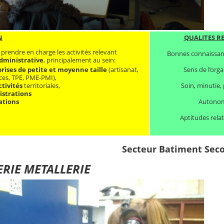
N
QUALITES R
 prendre en charge les activités relevant
Bonnes connaissan
dministrative
, principalement au sein:
Sens de l’orga
rises de petite et moyenne taille
(artisanat,
es, TPE, PME-PMI),
Soin, minutie, 
ctivités
territoriales,
strations
Autono
ations
Aptitudes rela
Secteur Batiment Sec
RIE METALLERIE