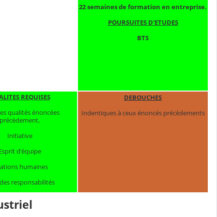
22 semaines de formation en entreprise.
POURSUITES D'ETUDES
BTS
LITES REQUISES
DEBOUCHES
les qualités énoncées
Indentiques à ceux énoncés précèdements
précèdement,
Initiative
Esprit d'équipe
lations humaines
des responsabilités
striel