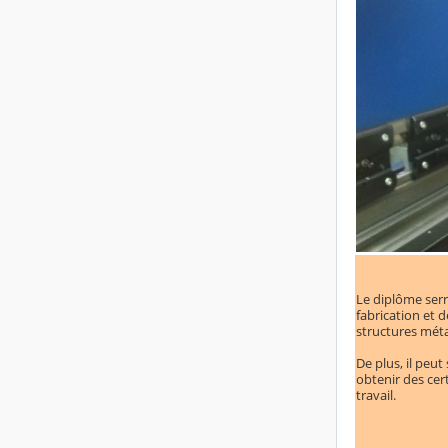
Le diplôme serru
fabrication et 
structures méta
De plus, il peut
obtenir des cer
travail.