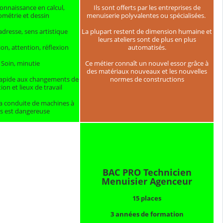
onnaissance en calcul,
Ils sont offerts par les entreprises de
ométrie et dessin
menuiserie polyvalentes ou spécialisées.
 adresse, sens artistique
La plupart restent de dimension humaine et
leurs ateliers sont de plus en plus
on, attention, réflexion
automatisés.
Soin, minutie
Ce métier connaît un nouvel essor grâce à
des matériaux nouveaux et les nouvelles
rapide aux changements de
normes de constructions
ion et lieux de travail
la conduite de machines à
s est dangereuse
BAC PRO Technicien
Menuisier Agenceur
15 places
3 années de formation