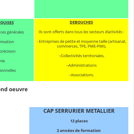
DEBOUCHES
EQUISES
Ils sont offerts dans tous les secteurs d’activités :
ces générales
- Entreprises de petite et moyenne taille (artisanat,
nisation
commerces, TPE, PME-PMI),
précision
·-Collectivités territoriales,
mie
·-Administrations
tionnelles
·-Associations.
ond oeuvre
CAP SERRURIER METALLIER
12 places
2 années de formation