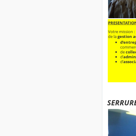
PRESENTATIO
Votre mission :
de la
gestion a
d’entrep
commerc
​de
colle
d’
admini
d’
associ
SERRURE