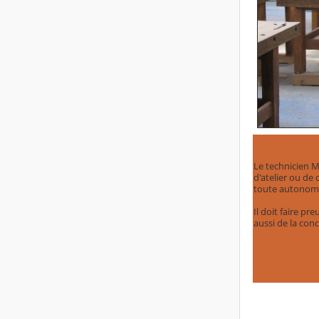
Le technicien M
d'atelier ou de
toute autonomi
Il doit faire p
aussi de la conc