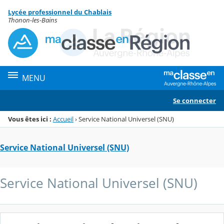
Panneau de gestion des cookies
Lycée professionnel du Chablais
Menu de la rubrique
Contenu
Thonon-les-Bains
MENU
Se connecter
Vous êtes ici :
Accueil
›
Service National Universel (SNU)
Service National Universel (SNU)
Service National Universel (SNU)