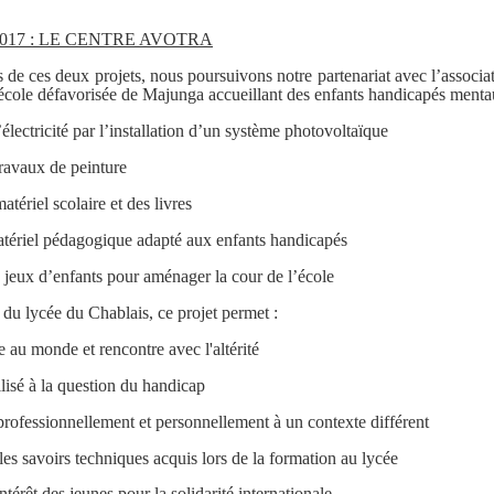
2017 : LE CENTRE AVOTRA
s de ces deux projets, nous poursuivons notre partenariat avec l’asso
 école défavorisée de Majunga
accueillant des enfants handicapés mentau
’électricité par l’installation d’un système photovoltaïque
travaux de peinture
atériel scolaire et des livres
atériel pédagogique adapté aux enfants handicapés
 jeux d’enfants pour aménager la cour de l’école
 du lycée du Chablais, ce projet permet :
 au monde et rencontre avec l'altérité
ilisé à la question du handicap
professionnellement et personnellement à un contexte différent
 les savoirs techniques acquis lors de la formation au lycée
intérêt des jeunes pour la solidarité internationale