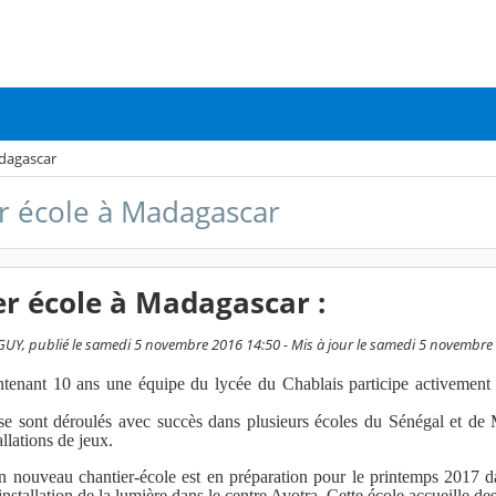
adagascar
r école à Madagascar
r école à Madagascar :
Y, publié le samedi 5 novembre 2016 14:50 - Mis à jour le samedi 5 novembre
ant 10 ans une équipe du lycée du Chablais participe activement à la 
se sont déroulés avec succès dans plusieurs écoles du Sénégal et de
allations de jeux.
n nouveau chantier-école est en préparation pour le printemps 2017 da
'installation de la lumière dans le centre Avotra. Cette école accueille 