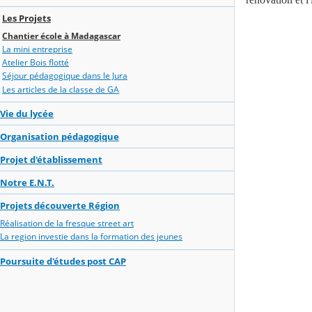
Les Projets
Chantier école à Madagascar
La mini entreprise
Atelier Bois flotté
Séjour pédagogique dans le Jura
Les articles de la classe de GA
Vie du lycée
Organisation pédagogique
Projet d'établissement
Notre E.N.T.
Projets découverte Région
Réalisation de la fresque street art
La region investie dans la formation des jeunes
Poursuite d'études post CAP