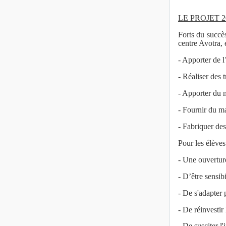
LE PROJET 
Forts du succè
centre Avotra,
- Apporter de l
- Réaliser des 
- Apporter du m
- Fournir du m
- Fabriquer des
Pour les élèves
- Une ouverture
- D’être sensib
- De s'adapter 
- De réinvestir
- De susciter l'