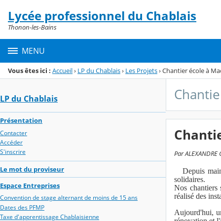
Panneau de gestion des cookies
Lycée professionnel du Chablais
Menu de la rubrique
Contenu
Thonon-les-Bains
MENU
Vous êtes ici :
Accueil
›
LP du Chablais
›
Les Projets
›
Chantier école à M
Chantie
LP du Chablais
Présentation
Chantie
Contacter
Accéder
S'inscrire
Par ALEXANDRE GU
Le mot du proviseur
Depuis mainten
solidaires.
Espace Entreprises
Nos chantiers 
réalisé des inst
Convention de stage alternant de moins de 15 ans
Dates des PFMP
Aujourd'hui, u
Taxe d'apprentissage Chablaisienne
rénovation et l