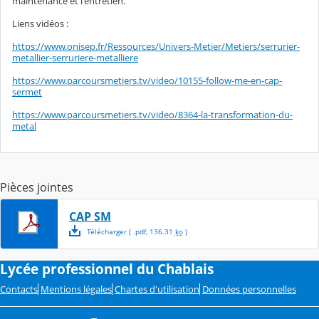
maintenance et l'entretien.
Liens vidéos :
https://www.onisep.fr/Ressources/Univers-Metier/Metiers/serrurier-
metallier-serruriere-metalliere
https://www.parcoursmetiers.tv/video/10155-follow-me-en-cap-
sermet
https://www.parcoursmetiers.tv/video/8364-la-transformation-du-
metal
Pièces jointes
CAP SM
Télécharger
( .
pdf
,
136.31
ko
)
Lycée professionnel du Chablais
Contacts
Mentions légales
Chartes d'utilisation
Données personnelles