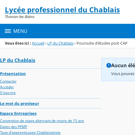
Panneau de gestion des cookies
Lycée professionnel du Chablais
Menu de la rubrique
Contenu
Thonon-les-Bains
MENU
Vous êtes ici :
Accueil
›
LP du Chablais
›
Poursuite d'études post CAP
LP du Chablais
Aucun élém
Présentation
Vous pouvez 
Contacter
Accéder
S'inscrire
Le mot du proviseur
Espace Entreprises
Convention de stage alternant de moins de 15 ans
Dates des PFMP
Taxe d'apprentissage Chablaisienne