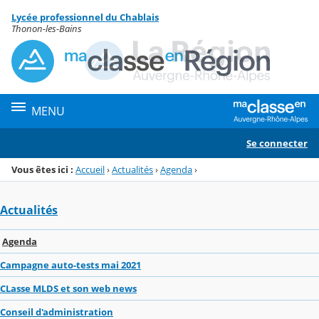
Panneau de gestion des cookies
Lycée professionnel du Chablais
Menu de la rubrique
Contenu
Thonon-les-Bains
MENU
Se connecter
Vous êtes ici :
Accueil
›
Actualités
›
Agenda
›
Actualités
Agenda
Campagne auto-tests mai 2021
CLasse MLDS et son web news
Conseil d'administration