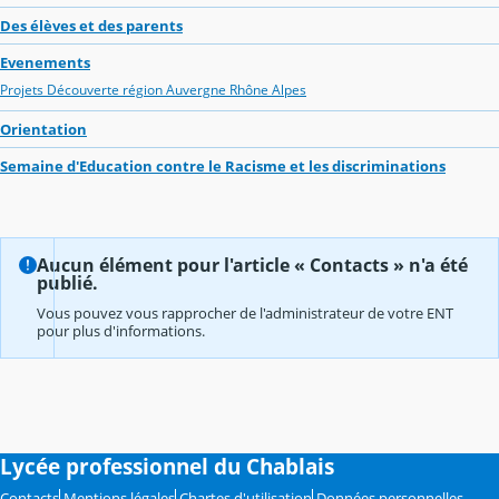
Des élèves et des parents
Evenements
Projets Découverte région Auvergne Rhône Alpes
Orientation
Semaine d'Education contre le Racisme et les discriminations
Aucun élément pour l'article « Contacts » n'a été
publié.
Vous pouvez vous rapprocher de l'administrateur de votre ENT
pour plus d'informations.
Lycée professionnel du Chablais
Contacts
Mentions légales
Chartes d'utilisation
Données personnelles