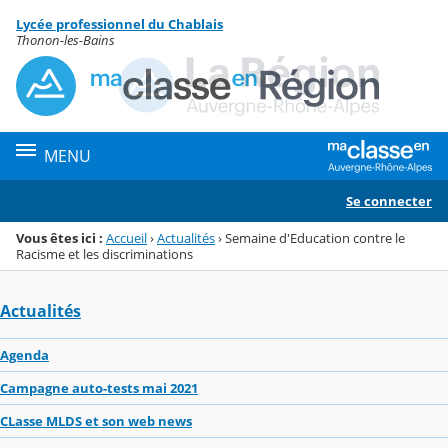
Panneau de gestion des cookies
Lycée professionnel du Chablais
Menu de la rubrique
Contenu
Thonon-les-Bains
MENU
Se connecter
Vous êtes ici :
Accueil
›
Actualités
›
Semaine d'Education contre le
Racisme et les discriminations
Actualités
Agenda
Campagne auto-tests mai 2021
CLasse MLDS et son web news