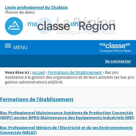
Panneau de gestion des cookies
Lycée professionnel du Chablais
Menu de la rubrique
Contenu
Thonon-les-Bains
MENU
Se connecter
Vous êtes ici :
Accueil
›
Formations de l'établissement
›
Bac pro
Assistance à la gestion des organisations et de leurs activités (ex bac pro
gestion administration) (AGOrA)
Formations de l'établissement
Bac Professionnel Maintenance Systèmes de Production Connectés
(MSPC) ancien BPRO Maintenance des Equipements Industriels (MEI)
Bac Professionnel Métiers de l'Electricité et de ses Environnements
Connectés (MELEC)