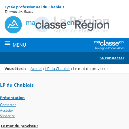
Panneau de gestion des cookies
Lycée professionnel du Chablais
Menu de la rubrique
Contenu
Thonon-les-Bains
MENU
Se connecter
Vous êtes ici :
Accueil
›
LP du Chablais
›
Le mot du proviseur
LP du Chablais
Présentation
Contacter
Accéder
S'inscrire
Le mot du proviseur