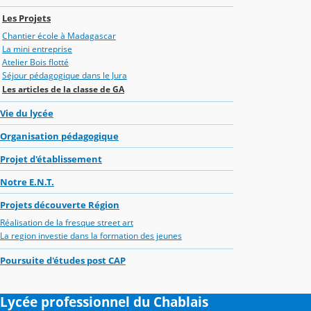
Les Projets
Chantier école à Madagascar
La mini entreprise
Atelier Bois flotté
Séjour pédagogique dans le Jura
Les articles de la classe de GA
Vie du lycée
Organisation pédagogique
Projet d'établissement
Notre E.N.T.
Projets découverte Région
Réalisation de la fresque street art
La region investie dans la formation des jeunes
Poursuite d'études post CAP
Lycée professionnel du Chablais