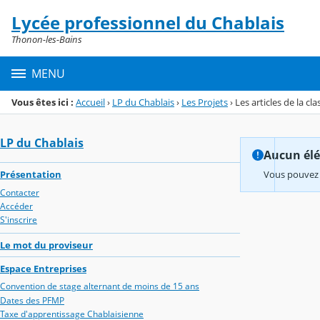
Panneau de gestion des cookies
Lycée professionnel du Chablais
Menu de la rubrique
Contenu
Thonon-les-Bains
MENU
Vous êtes ici :
Accueil
›
LP du Chablais
›
Les Projets
›
Les articles de la cl
LP du Chablais
Aucun élém
Présentation
Vous pouvez 
Contacter
Accéder
S'inscrire
Le mot du proviseur
Espace Entreprises
Convention de stage alternant de moins de 15 ans
Dates des PFMP
Taxe d'apprentissage Chablaisienne