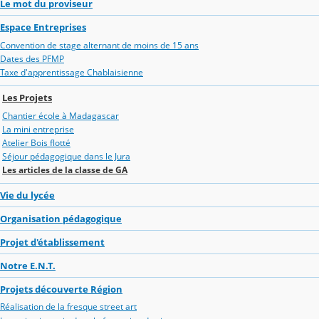
Le mot du proviseur
Espace Entreprises
Convention de stage alternant de moins de 15 ans
Dates des PFMP
Taxe d'apprentissage Chablaisienne
Les Projets
Chantier école à Madagascar
La mini entreprise
Atelier Bois flotté
Séjour pédagogique dans le Jura
Les articles de la classe de GA
Vie du lycée
Organisation pédagogique
Projet d'établissement
Notre E.N.T.
Projets découverte Région
Réalisation de la fresque street art