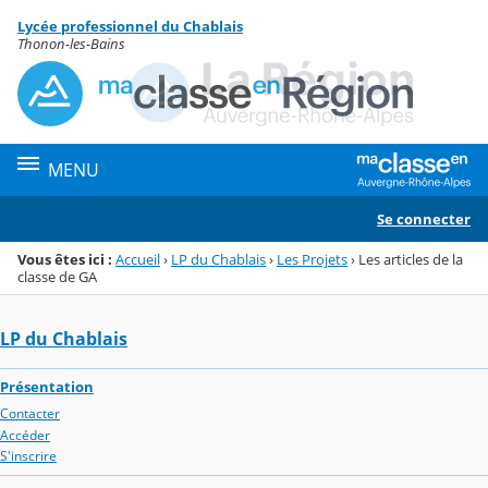
Panneau de gestion des cookies
Lycée professionnel du Chablais
Menu de la rubrique
Contenu
Thonon-les-Bains
MENU
Se connecter
Vous êtes ici :
Accueil
›
LP du Chablais
›
Les Projets
›
Les articles de la
classe de GA
LP du Chablais
Présentation
Contacter
Accéder
S'inscrire