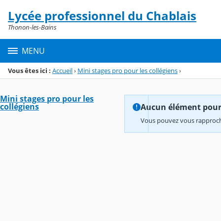
Panneau de gestion des cookies
Lycée professionnel du Chablais
Menu de la rubrique
Contenu
Thonon-les-Bains
MENU
Vous êtes ici :
Accueil
›
Mini stages pro pour les collégiens
›
Mini stages pro pour les
collégiens
Aucun élément pour l
Vous pouvez vous rapproche