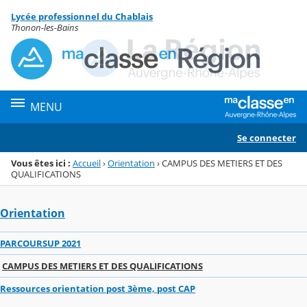
Panneau de gestion des cookies
Lycée professionnel du Chablais
Menu de la rubrique
Contenu
Thonon-les-Bains
MENU
Se connecter
Vous êtes ici :
Accueil
›
Orientation
›
CAMPUS DES METIERS ET DES
QUALIFICATIONS
Orientation
PARCOURSUP 2021
CAMPUS DES METIERS ET DES QUALIFICATIONS
Ressources orientation post 3ème, post CAP