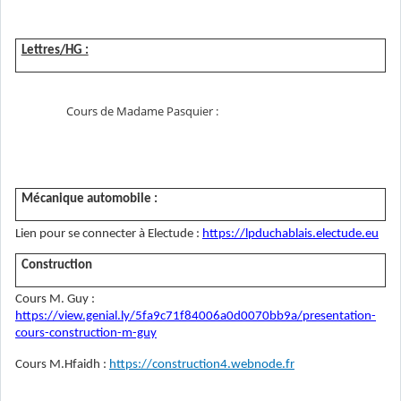
Lettres/HG :
Cours de Madame Pasquier :
Mécanique automobile :
Lien pour se connecter à Electude :
https://lpduchablais.electude.eu
Construction
Cours M. Guy :
https://view.genial.ly/5fa9c71f84006a0d0070bb9a/presentation-
cours-construction-m-guy
Cours M.Hfaidh :
https://construction4.webnode.fr