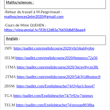
Maths/sciences :
-Retour du travail à M.Pasgrimaud :
mathssciences2elm2020@gmail.com
-Cours de Mme QUEHEN :
https://view.genial.ly/5f2b12d83a76650db858aae4
Anglais
:
1MV
https://padlet.com/englishcourse2020/vbi34ud4ypbq
1ELM:
https://padlet.com/englishcourse2020/6msnuxx72a56
1TMA
https://padlet.com/englishcourse2020/3ncnv8ycm38i
2TMA
https://padlet.com/englishcourse2020/54r3j1d8osirucft
2BSM
https://padlet.com/Englishteacher74/l3ykp1choo47
TGA
https://padlet.com/Englishteacher74/7e92w7sinmux
TELM
https://padlet.com/Englishteacher74/zeozap8038ha