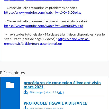
- Classe virtuelle : résoudre les problèmes de son :
https://www.youtube.com/watch?v=aXQx5tDDpkw
- Classe virtuelle : comment activer son micro dans safari :
https://www.youtube.com/watch?v=GUmKB6fWX18
- Il existe des tutoriels de « Ma classe à la maison disponibles » sur le
site suivant (haut de page + vidéos) :
https://dane.web.ac-
grenoble.fr/article/ma-classe-la-maison
Pièces jointes
procédures de connexion élève ent visio
mars 2021
Télécharger
( .
docx
,
1.95
Mo
)
PROTOCOLE TRAVAIL A DISTANCE
Télécharger
( .
docx
,
64.14
ko
)