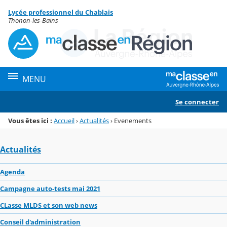
Panneau de gestion des cookies
Lycée professionnel du Chablais
Menu de la rubrique
Contenu
Thonon-les-Bains
MENU
Se connecter
Vous êtes ici :
Accueil
›
Actualités
›
Evenements
Actualités
Agenda
Campagne auto-tests mai 2021
CLasse MLDS et son web news
Conseil d'administration